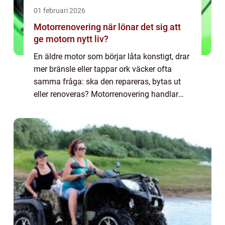
01 februari 2026
Motorrenovering när lönar det sig att
ge motorn nytt liv?
En äldre motor som börjar låta konstigt, drar
mer bränsle eller tappar ork väcker ofta
samma fråga: ska den repareras, bytas ut
eller renoveras? Motorrenovering handlar
om att ge en sliten motor nytt liv genom
noggrann demontering, mätning, bearbetni...