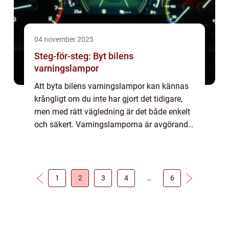
04 november 2025
Steg-för-steg: Byt bilens
varningslampor
Att byta bilens varningslampor kan kännas
krångligt om du inte har gjort det tidigare,
men med rätt vägledning är det både enkelt
och säkert. Varningslamporna är avgörande
för att hålla dig oc...
1
2
3
4
…
6