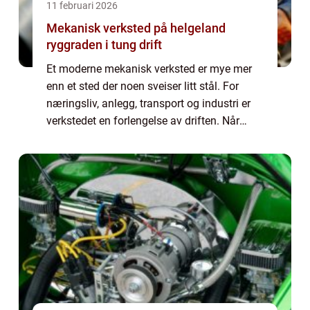
11 februari 2026
Mekanisk verksted på helgeland
ryggraden i tung drift
Et moderne mekanisk verksted er mye mer
enn et sted der noen sveiser litt stål. For
næringsliv, anlegg, transport og industri er
verkstedet en forlengelse av driften. Når
maskinene stopper, stopper inntektene også.
Derfor spiller gode verksteder en n...