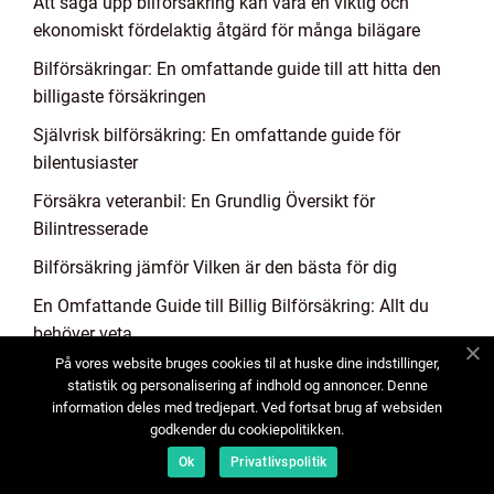
Att säga upp bilförsäkring kan vara en viktig och
ekonomiskt fördelaktig åtgärd för många bilägare
Bilförsäkringar: En omfattande guide till att hitta den
billigaste försäkringen
Självrisk bilförsäkring: En omfattande guide för
bilentusiaster
Försäkra veteranbil: En Grundlig Översikt för
Bilintresserade
Bilförsäkring jämför Vilken är den bästa för dig
En Omfattande Guide till Billig Bilförsäkring: Allt du
behöver veta
På vores website bruges cookies til at huske dine indstillinger,
Kan man byta bilförsäkring när som helst
statistik og personalisering af indhold og annoncer. Denne
information deles med tredjepart. Ved fortsat brug af websiden
Den billigaste bilförsäkringen för en BMW är en viktig
godkender du cookiepolitikken.
faktor att överväga för bilägare som vill spara pengar
Ok
Privatlivspolitik
samtidigt som de skyddar sin investering