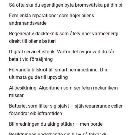
Så ofta ska du egentligen byta bromsvätska på din bil
Fem enkla reparationer som höjer bilens
andrahandsvärde
Regenerativ däckteknik som återvinner värmeenergi
direkt till bilens batteri
Digital servicehistorik: Varför det avgör vad du får
betalt vid försäljning
Förvandla bilskrot till smart heminredning: Din
ultimata guide till upcycling
AI-besiktning: Algoritmen som ser felen mekanikern
missar
Batteriet som läker sig självt – självreparerande celler
förändrar elbilsframtiden
Bilinredningen du aldrig städar – men borde
Besiktningen underkände din bil – så tolkar du