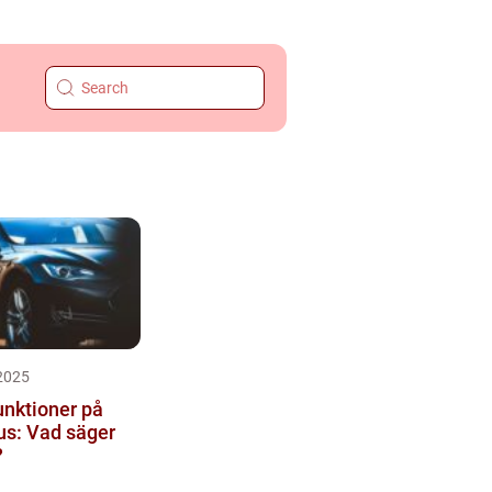
2025
nktioner på
kus: Vad säger
?