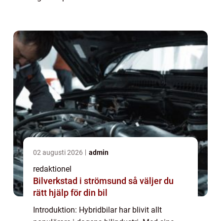
både bilentusiaster och miljömedvetna
köpare. Denna artikel är en fördjupande
guide ti...
02 augusti 2026
admin
redaktionel
Bilverkstad i strömsund så väljer du
rätt hjälp för din bil
Introduktion: Hybridbilar har blivit allt