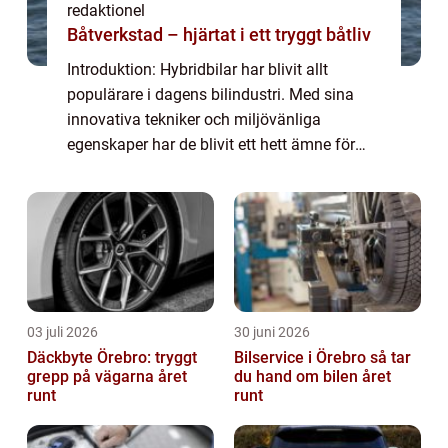
redaktionel
Båtverkstad – hjärtat i ett tryggt båtliv
Introduktion: Hybridbilar har blivit allt
populärare i dagens bilindustri. Med sina
innovativa tekniker och miljövänliga
egenskaper har de blivit ett hett ämne för
både bilentusiaster och miljömedvetna
köpare. Denna artikel är en fördjupande
guide ti...
03 juli 2026
30 juni 2026
Däckbyte Örebro: tryggt
Bilservice i Örebro så tar
grepp på vägarna året
du hand om bilen året
runt
runt