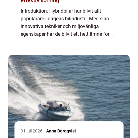
effektiv körning
Introduktion: Hybridbilar har blivit allt
populärare i dagens bilindustri. Med sina
innovativa tekniker och miljövänliga
egenskaper har de blivit ett hett ämne för
både bilentusiaster och miljömedvetna
köpare. Denna artikel är en fördjupande
guide ti...
31 juli 2026
Anna Bergqvist