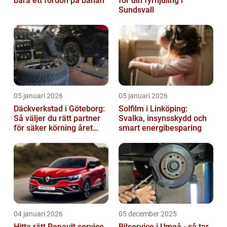
bara ett fordon på banan
för din fyrhjuling i
Sundsvall
05 januari 2026
05 januari 2026
Däckverkstad i Göteborg:
Solfilm i Linköping:
Så väljer du rätt partner
Svalka, insynsskydd och
för säker körning året
smart energibesparing
runt
04 januari 2026
05 december 2025
Hitta rätt Renault service
Bilservice i Umeå - så tar