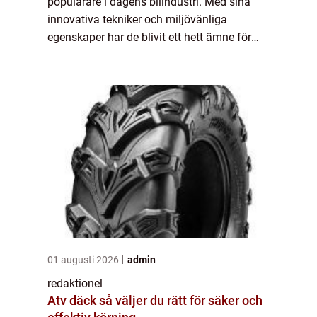
populärare i dagens bilindustri. Med sina
innovativa tekniker och miljövänliga
egenskaper har de blivit ett hett ämne för
både bilentusiaster och miljömedvetna
köpare. Denna artikel är en fördjupande
guide ti...
01 augusti 2026
admin
redaktionel
Atv däck så väljer du rätt för säker och