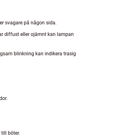
der svagare på någon sida.
kar diffust eller ojämnt kan lampan
ångsam blinkning kan indikera trasig
dor.
ill böter.