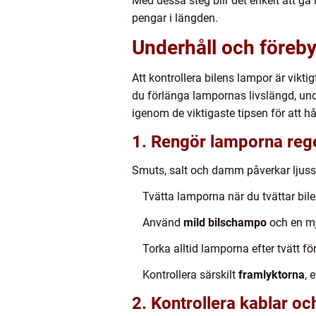
Med dessa steg blir det enkelt att g
pengar i längden.
Underhåll och föreby
Att kontrollera bilens lampor är viktig
du förlänga lampornas livslängd, undv
igenom de viktigaste tipsen för att hå
1. Rengör lamporna reg
Smuts, salt och damm påverkar ljuss
Tvätta lamporna när du tvättar bile
Använd
mild bilschampo
och en mju
Torka alltid lamporna efter tvätt fö
Kontrollera särskilt
framlyktorna
, 
2. Kontrollera kablar oc