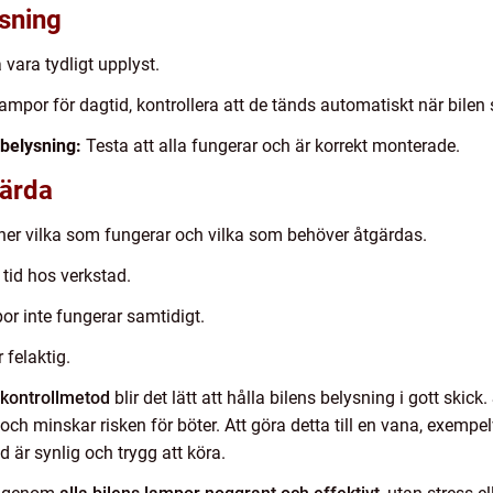
ysning
ara tydligt upplyst.
mpor för dagtid, kontrollera att de tänds automatiskt när bilen s
belysning:
Testa att alla fungerar och är korrekt monterade.
gärda
v ner vilka som fungerar och vilka som behöver åtgärdas.
 tid hos verkstad.
or inte fungerar samtidigt.
 felaktig.
 kontrollmetod
blir det lätt att hålla bilens belysning i gott skic
ch minskar risken för böter. Att göra detta till en vana, exempe
tid är synlig och trygg att köra.