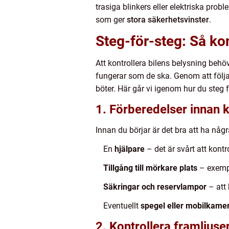
trasiga blinkers eller elektriska probl
som ger
stora säkerhetsvinster
.
Steg-för-steg: Så kon
Att kontrollera bilens belysning behö
fungerar som de ska. Genom att följa 
böter. Här går vi igenom hur du steg f
1. Förberedelser innan k
Innan du börjar är det bra att ha någ
En
hjälpare
– det är svårt att kontr
Tillgång till mörkare plats
– exempel
Säkringar och reservlampor
– att 
Eventuellt
spegel eller mobilkame
2. Kontrollera framljuse