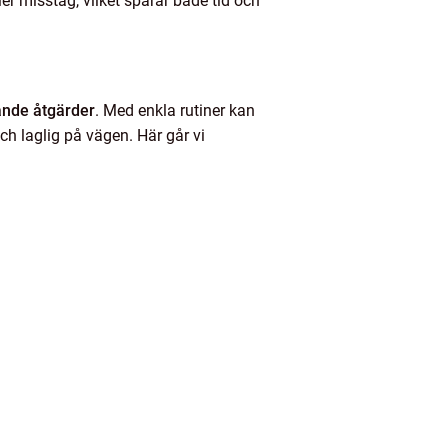
ller misstag, vilket sparar både tid och
ande åtgärder
. Med enkla rutiner kan
ch laglig på vägen. Här går vi