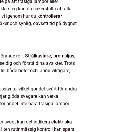
e på att trasiga lampor eller
la steg kan du säkerställa att alla
år vi igenom hur du
kontrollerar
säker och synlig, oavsett tid på dygnet
görande roll.
Strålkastare, bromsljus,
 se dig och förstå dina avsikter. Trots
ill både böter och, ännu viktigare,
usstyrka, vilket gör det svårt för andra
örjar glöda svagare kan verka
ör är det inte bara trasiga lampor
er svagt kan det indikera
elektriska
n liten rutinmässig kontroll kan spara