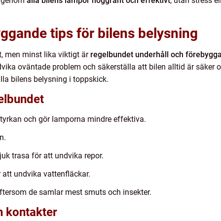
å igenom
alla bilens lampor noggrant och effektivt
, utan stress e
ggande tips för bilens belysning
t, men minst lika viktigt är
regelbundet underhåll och förebygg
ika oväntade problem och säkerställa att bilen alltid är säker o
lla bilens belysning i toppskick.
elbundet
tyrkan och gör lamporna mindre effektiva.
n.
k trasa för att undvika repor.
r att undvika vattenfläckar.
eftersom de samlar mest smuts och insekter.
h kontakter