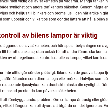
n enkel men viktig del av säkerheten på vägarna. Många tänker int
 både synlighet och andra trafikanters säkerhet. Genom några enk
jus och helljus till blinkers och bromsljus. I den här artikeln g
fel som uppstår och vilka tips som gör det lättare att hålla bilen 
ntroll av bilens lampor är viktig
grundläggande del av säkerheten, och här spelar belysningen en av
a till för att du ska se, utan också för att andra förare ska kunna
en av att regelbundet kontrollera bilens lampor, vilket kan leda t
r inte alltid går sönder plötsligt
. Ibland kan de gradvis tappa lj
liga ljusförhållanden som dimma, regn eller mörker. Halvljus som b
 reducerade ljusstyrkan kan drastiskt minska din synlighet. Därf
 minskad prestanda kan påverka säkerheten.
ll att förebygga andra problem. Om en lampa är trasig eller glöd
a
, vilket i längden kan bli dyrare att åtgärda om det ignoreras. E