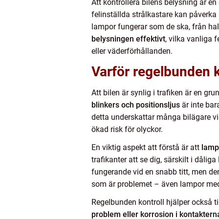
Att kontrollera bilens belysning är e
felinställda strålkastare kan påverka
lampor fungerar som de ska, från halvl
belysningen effektivt
, vilka vanliga 
eller väderförhållanden.
Varför regelbunden ko
Att bilen är synlig i trafiken är en 
blinkers och positionsljus
är inte bar
detta underskattar många bilägare vikt
ökad risk för olyckor.
En viktig aspekt att förstå är att
lampo
trafikanter att se dig, särskilt i då
fungerande vid en snabb titt, men den
som är problemet – även lampor med
Regelbunden kontroll hjälper också ti
problem eller korrosion i kontaktern