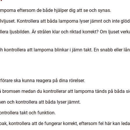
amporna eftersom de både hjälper dig att se och synas.
lvljuset. Kontrollera att båda lamporna lyser jämnt och inte glö
lera ljusbilden. Är strålen klar och riktad korrekt? Om ljuset ver
ch kontrollera att lamporna blinkar i jämn takt. En snabb eller l
förare ska kunna reagera på dina rörelser.
å bromsen medan du kontrollerar att lamporna tänds på båda si
en och kontrollera att båda lyser jämnt.
rollera takt och funktion.
k, kontrollera att de fungerar korrekt, eftersom fel här kan leda t