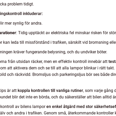
cka problem tidigt.
ngskontroll inkluderar:
lir mer synlig för andra.
rationer
: Tidig upptäckt av elektriska fel minskar risken för stö
 kan leda till missförstånd i trafiken, särskilt vid bromsning eller
ftningen kräver fungerande belysning, och du undviker böter.
rna från utsidan räcker, men en effektiv kontroll innebär att
test
 att aktivera dem och se till att alla lampor blinkar i rätt takt. 
sbild och räckvidd. Bromsljus och parkeringsljus bör ses både dire
tips är att
koppla kontrollen till vanliga rutiner
, som varje gång du
det blir det inte en börda, och du säkerställer att bilen alltid är
kontroll av bilens lampor
en enkel åtgärd med stor säkerhetsef
själv och andra i trafiken. Genom små, återkommande kontroller