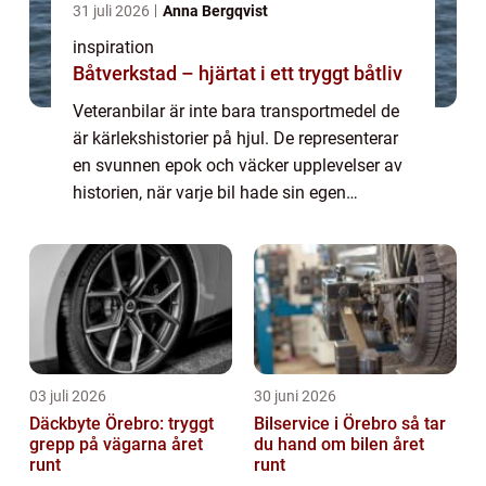
31 juli 2026
Anna Bergqvist
inspiration
Båtverkstad – hjärtat i ett tryggt båtliv
Veteranbilar är inte bara transportmedel de
är kärlekshistorier på hjul. De representerar
en svunnen epok och väcker upplevelser av
historien, när varje bil hade sin egen
distinkta karaktär och stil. Varje veteranb...
03 juli 2026
30 juni 2026
Däckbyte Örebro: tryggt
Bilservice i Örebro så tar
grepp på vägarna året
du hand om bilen året
runt
runt