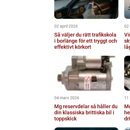
02 april 2026
02 
Så väljer du rätt trafikskola
Vi
i borlänge för ett tryggt och
sk
effektivt körkort
lå
04 mars 2026
11 
Mg reservdelar så håller du
Me
din klassiska brittiska bil i
helgel
toppskick
dri