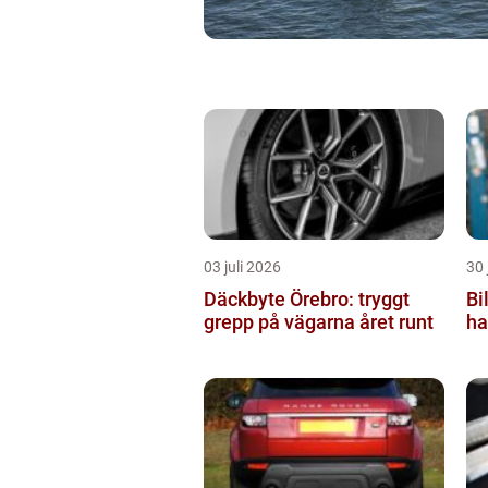
03 juli 2026
30 
Däckbyte Örebro: tryggt
Bil
grepp på vägarna året runt
ha