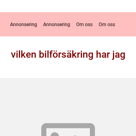
Annonsering
Annonsering
Om oss
Om oss
vilken bilförsäkring har jag