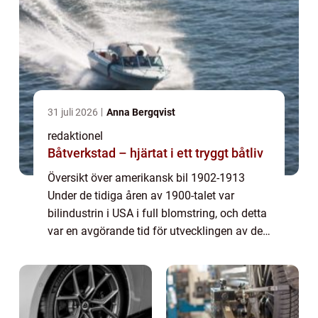
31 juli 2026
Anna Bergqvist
redaktionel
Båtverkstad – hjärtat i ett tryggt båtliv
Översikt över amerikansk bil 1902-1913
Under de tidiga åren av 1900-talet var
bilindustrin i USA i full blomstring, och detta
var en avgörande tid för utvecklingen av den
amerikanska bilen. Mellan 1902 och 1913
såg vi hur nya tekniska innovationer oc...