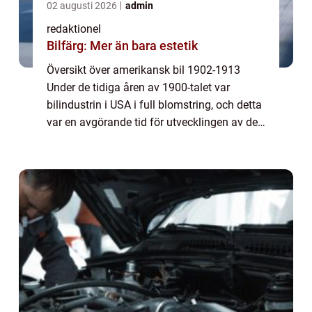
02 augusti 2026
admin
redaktionel
Bilfärg: Mer än bara estetik
Översikt över amerikansk bil 1902-1913
Under de tidiga åren av 1900-talet var
bilindustrin i USA i full blomstring, och detta
var en avgörande tid för utvecklingen av den
amerikanska bilen. Mellan 1902 och 1913
såg vi hur nya tekniska innovationer oc...