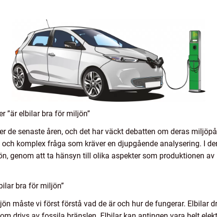
 ”är elbilar bra för miljön”
nder de senaste åren, och det har väckt debatten om deras miljöp
tig och komplex fråga som kräver en djupgående analysering. I d
n, genom att ta hänsyn till olika aspekter som produktionen av b
ilar bra för miljön”
jön måste vi först förstå vad de är och hur de fungerar. Elbilar drivs
 som drivs av fossila bränslen. Elbilar kan antingen vara helt ele