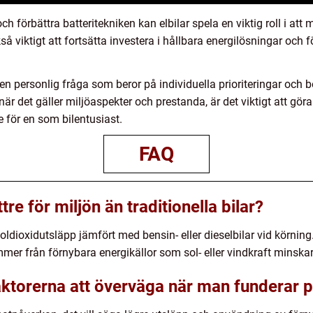
 förbättra batteritekniken kan elbilar spela en viktig roll i at
å viktigt att fortsätta investera i hållbara energilösningar och fö
l en personlig fråga som beror på individuella prioriteringar och
när det gäller miljöaspekter och prestanda, är det viktigt att 
för en som bilentusiast.
FAQ
tre för miljön än traditionella bilar?
e koldioxidutsläpp jämfört med bensin- eller dieselbilar vid körni
r från förnybara energikällor som sol- eller vindkraft minskar 
aktorerna att överväga när man funderar på