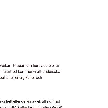
åverkan. Frågan om huruvida elbilar
enna artikel kommer vi att undersöka
atterier, energikällor och
 helt eller delvis av el, till skillnad
ktriska (BEV) eller laddhybrider (PHEV)