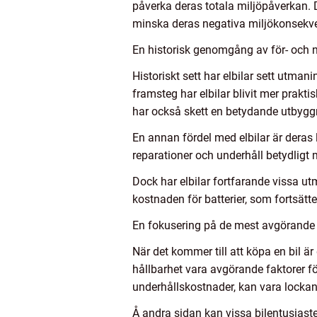
påverka deras totala miljöpåverkan. De
minska deras negativa miljökonsekve
En historisk genomgång av för- och na
Historiskt sett har elbilar sett utma
framsteg har elbilar blivit mer prakt
har också skett en betydande utbyggn
En annan fördel med elbilar är deras 
reparationer och underhåll betydligt 
Dock har elbilar fortfarande vissa ut
kostnaden för batterier, som fortsät
En fokusering på de mest avgörande be
När det kommer till att köpa en bil är
hållbarhet vara avgörande faktorer för
underhållskostnader, kan vara lockan
Å andra sidan kan vissa bilentusiaste