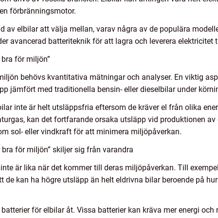
 en förbränningsmotor.
d av elbilar att välja mellan, varav några av de populära model
avancerad batteriteknik för att lagra och leverera elektricitet ti
bra för miljön”
miljön behövs kvantitativa mätningar och analyser. En viktig aspe
äpp jämfört med traditionella bensin- eller dieselbilar under körni
lbilar inte är helt utsläppsfria eftersom de kräver el från olika e
naturgas, kan det fortfarande orsaka utsläpp vid produktionen av e
m sol- eller vindkraft för att minimera miljöpåverkan.
bra för miljön” skiljer sig från varandra
ilar inte är lika när det kommer till deras miljöpåverkan. Till exe
tt de kan ha högre utsläpp än helt eldrivna bilar beroende på hur
tterier för elbilar åt. Vissa batterier kan kräva mer energi och re