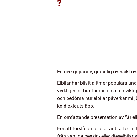
?
En övergripande, grundlig översikt över
Elbilar har blivit alltmer populära u
verkligen är bra för miljön är en vik
och bedöma hur elbilar påverkar miljö
koldioxidutsläpp.
En omfattande presentation av ”är elb
För att förstå om elbilar är bra för mil
från vanliga bensin- eller dieselbilar