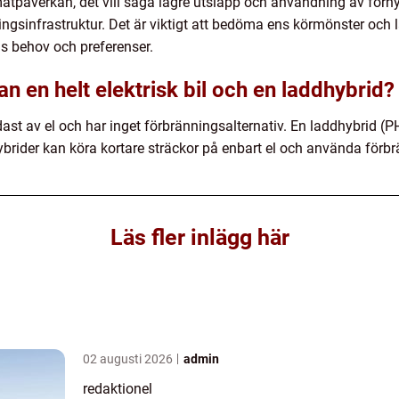
matpåverkan, det vill säga lägre utsläpp och användning av förn
ingsinfrastruktur. Det är viktigt att bedöma ens körmönster och 
ens behov och preferenser.
an en helt elektrisk bil och en laddhybrid?
endast av el och har inget förbränningsalternativ. En laddhybrid (
rider kan köra kortare sträckor på enbart el och använda förbr
Läs fler inlägg här
02 augusti 2026
admin
redaktionel