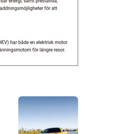
ybar energi, samt prestanda,
laddningsmöjligheter för att
PHEV) har både en elektrisk motor
änningsmotorn för längre resor.