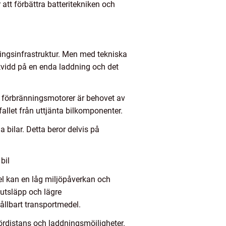
 att förbättra batteritekniken och
dningsinfrastruktur. Men med tekniska
ckvidd på en enda laddning och det
än förbränningsmotorer är behovet av
allet från uttjänta bilkomponenter.
 bilar. Detta beror delvis på
.
bil
 del kan en låg miljöpåverkan och
 utsläpp och lägre
ållbart transportmedel.
kördistans och laddningsmöjligheter.