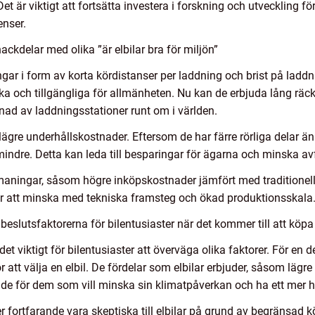
t är viktigt att fortsätta investera i forskning och utveckling för
nser.
ckdelar med olika ”är elbilar bra för miljön”
ningar i form av korta kördistanser per laddning och brist på lad
iska och tillgängliga för allmänheten. Nu kan de erbjuda lång rä
ad av laddningsstationer runt om i världen.
lägre underhållskostnader. Eftersom de har färre rörliga delar 
mindre. Detta kan leda till besparingar för ägarna och minska avf
maningar, såsom högre inköpskostnader jämfört med traditionella
ter att minska med tekniska framsteg och ökad produktionsskala
slutsfaktorerna för bilentusiaster när det kommer till att köpa 
 det viktigt för bilentusiaster att överväga olika faktorer. För en
 att välja en elbil. De fördelar som elbilar erbjuder, såsom lägre
de för dem som vill minska sin klimatpåverkan och ha ett mer h
r fortfarande vara skeptiska till elbilar på grund av begränsad 