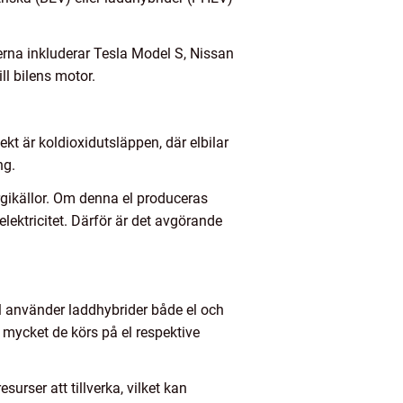
lerna inkluderar Tesla Model S, Nissan
ll bilens motor.
kt är koldioxidutsläppen, där elbilar
ng.
nergikällor. Om denna el produceras
lektricitet. Därför är det avgörande
mpel använder laddhybrider både el och
 mycket de körs på el respektive
surser att tillverka, vilket kan