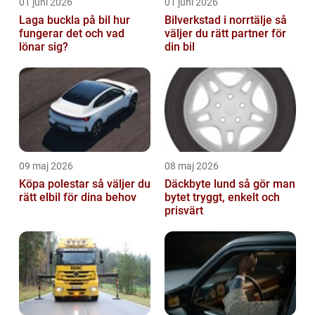
01 juni 2026
01 juni 2026
Laga buckla på bil hur
Bilverkstad i norrtälje så
fungerar det och vad
väljer du rätt partner för
lönar sig?
din bil
09 maj 2026
08 maj 2026
Köpa polestar så väljer du
Däckbyte lund så gör man
rätt elbil för dina behov
bytet tryggt, enkelt och
prisvärt