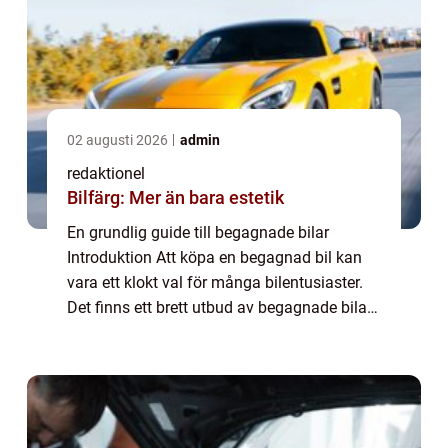
02 augusti 2026
admin
redaktionel
Bilfärg: Mer än bara estetik
En grundlig guide till begagnade bilar
Introduktion Att köpa en begagnad bil kan
vara ett klokt val för många bilentusiaster.
Det finns ett brett utbud av begagnade bilar
tillgängliga på marknaden idag, vilket ger
köpare möjlighet att hitta en bil so...