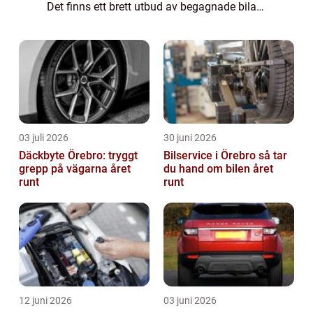
Det finns ett brett utbud av begagnade bilar
tillgängliga på marknaden idag, vilket ger
köpare möjlighet att hitta en bil so...
03 juli 2026
30 juni 2026
Däckbyte Örebro: tryggt
Bilservice i Örebro så tar
grepp på vägarna året
du hand om bilen året
runt
runt
12 juni 2026
03 juni 2026