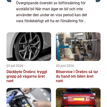
Övergripande översikt av bilförsäkring för
avställd bil När man äger en bil och inte
använder den under en viss period kan det
vara fördelaktigt att ha en försäkring för
avställd bil. Denna typ av försäkring skiljer
sig från vanliga bilförsäkringar e...
03 juli 2026
30 juni 2026
Däckbyte Örebro: tryggt
Bilservice i Örebro så tar
grepp på vägarna året
du hand om bilen året
runt
runt