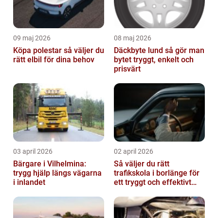
09 maj 2026
08 maj 2026
Köpa polestar så väljer du
Däckbyte lund så gör man
rätt elbil för dina behov
bytet tryggt, enkelt och
prisvärt
03 april 2026
02 april 2026
Bärgare i Vilhelmina:
Så väljer du rätt
trygg hjälp längs vägarna
trafikskola i borlänge för
i inlandet
ett tryggt och effektivt
körkort