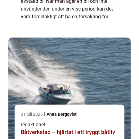
avställd bil När man äger en bil och inte
använder den under en viss period kan det
vara fördelaktigt att ha en försäkring för
avställd bil. Denna typ av försäkring skiljer
sig från vanliga bilförsäkringar e...
31 juli 2026
Anna Bergqvist
redaktionel
Båtverkstad – hjärtat i ett tryggt båtliv