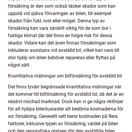
försäkring är den som också täcker skador som kan
uppstå vid själva förvaringen av bilen, till exempel
skador från fukt, rost eller mögel. Denna typ av
försäkring kan vara särskilt viktig för de som bor i
fuktiga klimat där det finns en högre risk för dessa
skador. Vidare kan det även finnas försäkringar som
inkluderar assistans vid avställd bil, vilket kan vara till
stor hjälp om bilen behöver repareras eller flyttas på
något sätt.
Kvantitativa mätningar om bilförsäkring för avställd bil
Det finns tyvärr begränsade kvantitativa mätningar när
det kommer till bilförsäkring för avställd bil, då det är en
relativt nischad marknad. Dock kan vi ge några riktlinjer
för att hjälpa bilentusiaster att bedöma kostnaderna för
sin försäkring. Generellt sett beror kostnaden på flera
faktorer, inklusive typen av försäkring, värdet på bilen
och den geografiska platsen där den avställda bilen