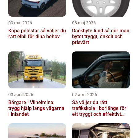
09 maj 2026
08 maj 2026
Köpa polestar så väljer du
Däckbyte lund så gör man
rätt elbil för dina behov
bytet tryggt, enkelt och
prisvärt
03 april 2026
02 april 2026
Bärgare i Vilhelmina:
Så väljer du rätt
trygg hjälp längs vägarna
trafikskola i borlänge för
i inlandet
ett tryggt och effektivt
körkort