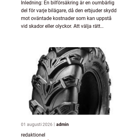
Inledning: En bilförsäkring är en oumbärlig
del för varje bilägare, då den erbjuder skydd
mot oväntade kostnader som kan uppstå
vid skador eller olyckor. Att välja rätt
försäkring är därför avgörande för att
säkerställa både ekonomisk säkerhet och
tr...
01 augusti 2026
admin
redaktionel