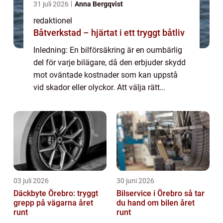
31 juli 2026
Anna Bergqvist
redaktionel
Båtverkstad – hjärtat i ett tryggt båtliv
Inledning: En bilförsäkring är en oumbärlig
del för varje bilägare, då den erbjuder skydd
mot oväntade kostnader som kan uppstå
vid skador eller olyckor. Att välja rätt
försäkring är därför avgörande för att
säkerställa både ekonomisk säkerhet och
tr...
03 juli 2026
30 juni 2026
Däckbyte Örebro: tryggt
Bilservice i Örebro så tar
grepp på vägarna året
du hand om bilen året
runt
runt