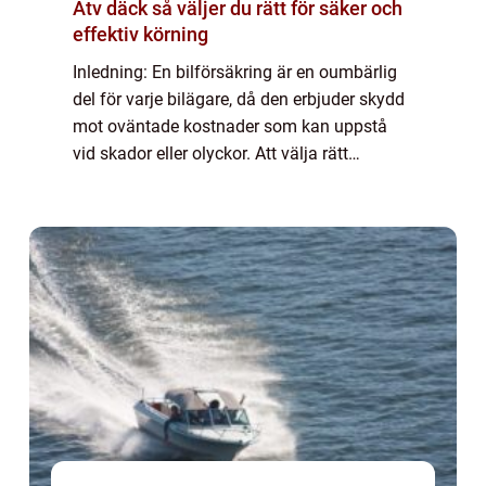
Atv däck så väljer du rätt för säker och
effektiv körning
Inledning: En bilförsäkring är en oumbärlig
del för varje bilägare, då den erbjuder skydd
mot oväntade kostnader som kan uppstå
vid skador eller olyckor. Att välja rätt
försäkring är därför avgörande för att
säkerställa både ekonomisk säkerhet och
tr...