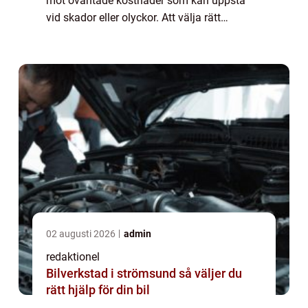
mot oväntade kostnader som kan uppstå
vid skador eller olyckor. Att välja rätt
försäkring är därför avgörande för att
säkerställa både ekonomisk säkerhet och
tr...
02 augusti 2026
admin
redaktionel
Bilverkstad i strömsund så väljer du
rätt hjälp för din bil