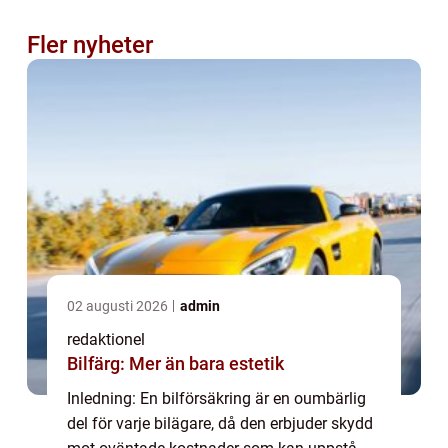
Fler nyheter
02 augusti 2026
admin
redaktionel
Bilfärg: Mer än bara estetik
Inledning: En bilförsäkring är en oumbärlig
del för varje bilägare, då den erbjuder skydd