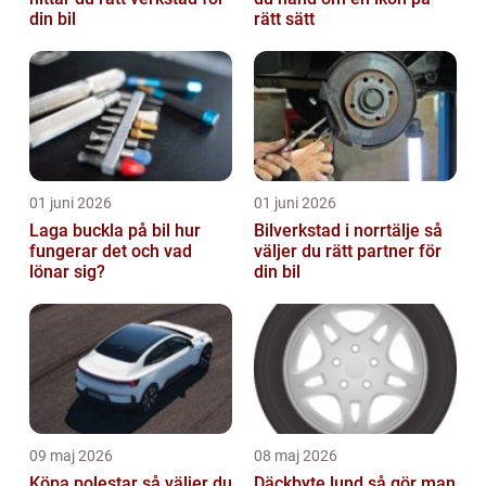
din bil
rätt sätt
01 juni 2026
01 juni 2026
Laga buckla på bil hur
Bilverkstad i norrtälje så
fungerar det och vad
väljer du rätt partner för
lönar sig?
din bil
09 maj 2026
08 maj 2026
Köpa polestar så väljer du
Däckbyte lund så gör man