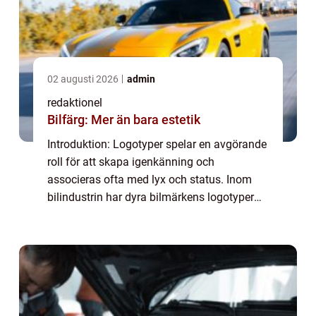
02 augusti 2026
admin
redaktionel
Bilfärg: Mer än bara estetik
Introduktion: Logotyper spelar en avgörande
roll för att skapa igenkänning och
associeras ofta med lyx och status. Inom
bilindustrin har dyra bilmärkens logotyper
blivit symboler för överlägsenhet och
exklusivitet. I denna artikel kommer vi att ge
en...