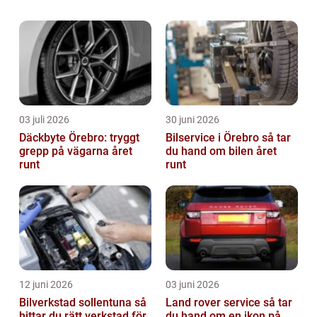
blivit symboler för överlägsenhet och
exklusivitet. I denna artikel kommer vi att ge
en...
03 juli 2026
30 juni 2026
Däckbyte Örebro: tryggt
Bilservice i Örebro så tar
grepp på vägarna året
du hand om bilen året
runt
runt
12 juni 2026
03 juni 2026
Bilverkstad sollentuna så
Land rover service så tar
hittar du rätt verkstad för
du hand om en ikon på