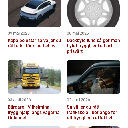
09 maj 2026
08 maj 2026
Köpa polestar så väljer du
Däckbyte lund så gör man
rätt elbil för dina behov
bytet tryggt, enkelt och
prisvärt
03 april 2026
02 april 2026
Bärgare i Vilhelmina:
Så väljer du rätt
trygg hjälp längs vägarna
trafikskola i borlänge för
i inlandet
ett tryggt och effektivt
körkort