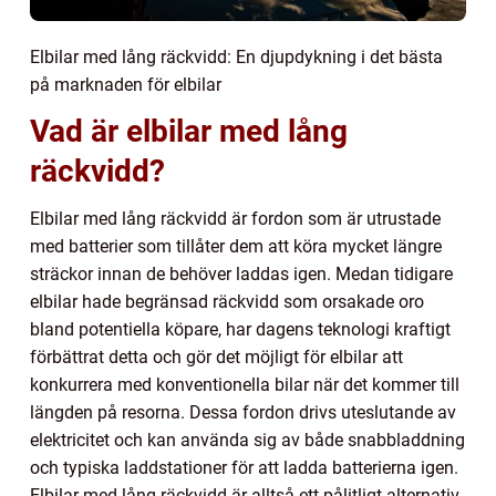
Elbilar med lång räckvidd: En djupdykning i det bästa
på marknaden för elbilar
Vad är elbilar med lång
räckvidd?
Elbilar med lång räckvidd är fordon som är utrustade
med batterier som tillåter dem att köra mycket längre
sträckor innan de behöver laddas igen. Medan tidigare
elbilar hade begränsad räckvidd som orsakade oro
bland potentiella köpare, har dagens teknologi kraftigt
förbättrat detta och gör det möjligt för elbilar att
konkurrera med konventionella bilar när det kommer till
längden på resorna. Dessa fordon drivs uteslutande av
elektricitet och kan använda sig av både snabbladdning
och typiska laddstationer för att ladda batterierna igen.
Elbilar med lång räckvidd är alltså ett pålitligt alternativ