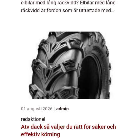
elbilar med lång räckvidd? Elbilar med lång
räckvidd är fordon som är utrustade med
batterier som tillåter dem att köra mycket
längre sträckor innan de behöver ladd...
01 augusti 2026
admin
redaktionel
Atv däck så väljer du rätt för säker och
effektiv körning