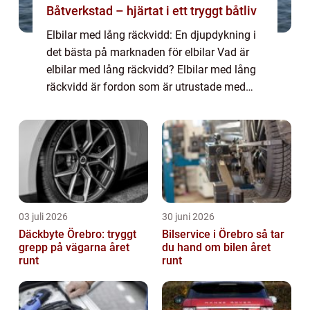
Båtverkstad – hjärtat i ett tryggt båtliv
Elbilar med lång räckvidd: En djupdykning i
det bästa på marknaden för elbilar Vad är
elbilar med lång räckvidd? Elbilar med lång
räckvidd är fordon som är utrustade med
batterier som tillåter dem att köra mycket
längre sträckor innan de behöver ladd...
03 juli 2026
30 juni 2026
Däckbyte Örebro: tryggt
Bilservice i Örebro så tar
grepp på vägarna året
du hand om bilen året
runt
runt