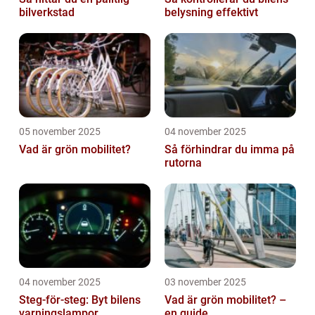
bilverkstad
belysning effektivt
05 november 2025
04 november 2025
Vad är grön mobilitet?
Så förhindrar du imma på
rutorna
04 november 2025
03 november 2025
Steg-för-steg: Byt bilens
Vad är grön mobilitet? –
varningslampor
en guide