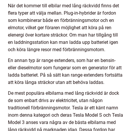
När det kommer till elbilar med lång räckvidd finns det
flera typer att välja mellan. Plug-in-hybrider är fordon
som kombinerar både en förbränningsmotor och en
elmotor, vilket ger föraren möjlighet att köra på ren
elenergi över kortare sträckor. Om man har tillgång till
en laddningsstation kan man ladda upp batteriet igen
och köra längre resor med förbränningsmotorn.
En annan typ är range extenders, som har en bensin-
eller dieselmotor som fungerar som en generator för att
ladda batteriet. På så sätt kan range extenders fortsätta
att köra långa sträckor utan att behöva laddas.
De mest populära elbilarna med lång räckvidd är dock
de som enbart drivs av elektricitet, utan någon
traditionell förbränningsmotor. Tesla är ett känt namn
inom denna kategori och deras Tesla Model S och Tesla
Model 3 anses vara några av de bästa elbilarna med
lång räckvidd på marknaden idag. Dessa fordon har