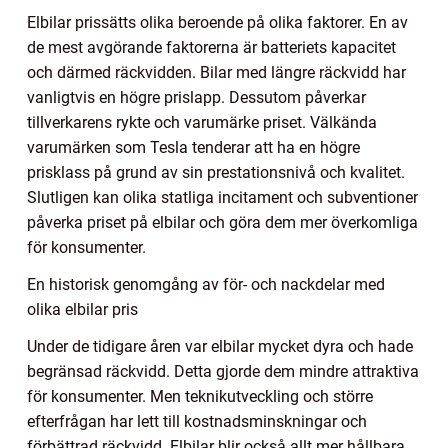
Elbilar prissätts olika beroende på olika faktorer. En av
de mest avgörande faktorerna är batteriets kapacitet
och därmed räckvidden. Bilar med längre räckvidd har
vanligtvis en högre prislapp. Dessutom påverkar
tillverkarens rykte och varumärke priset. Välkända
varumärken som Tesla tenderar att ha en högre
prisklass på grund av sin prestationsnivå och kvalitet.
Slutligen kan olika statliga incitament och subventioner
påverka priset på elbilar och göra dem mer överkomliga
för konsumenter.
En historisk genomgång av för- och nackdelar med
olika elbilar pris
Under de tidigare åren var elbilar mycket dyra och hade
begränsad räckvidd. Detta gjorde dem mindre attraktiva
för konsumenter. Men teknikutveckling och större
efterfrågan har lett till kostnadsminskningar och
förbättrad räckvidd. Elbilar blir också allt mer hållbara