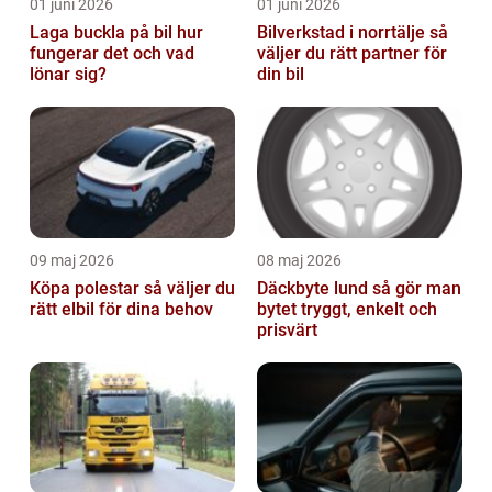
01 juni 2026
01 juni 2026
Laga buckla på bil hur
Bilverkstad i norrtälje så
fungerar det och vad
väljer du rätt partner för
lönar sig?
din bil
09 maj 2026
08 maj 2026
Köpa polestar så väljer du
Däckbyte lund så gör man
rätt elbil för dina behov
bytet tryggt, enkelt och
prisvärt