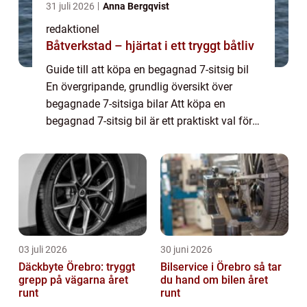
31 juli 2026
Anna Bergqvist
redaktionel
Båtverkstad – hjärtat i ett tryggt båtliv
Guide till att köpa en begagnad 7-sitsig bil
En övergripande, grundlig översikt över
begagnade 7-sitsiga bilar Att köpa en
begagnad 7-sitsig bil är ett praktiskt val för
familjer eller personer som behöver mer
utrymme och flexibilitet. Dessa bilar er...
03 juli 2026
30 juni 2026
Däckbyte Örebro: tryggt
Bilservice i Örebro så tar
grepp på vägarna året
du hand om bilen året
runt
runt