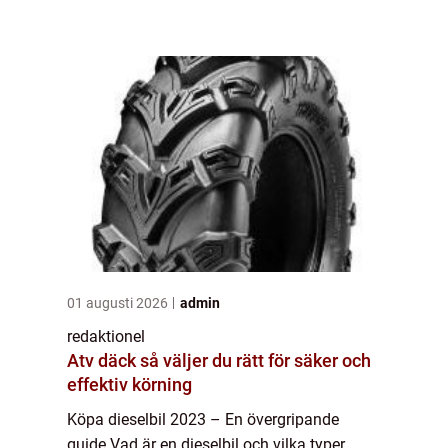
viktigt att förstå olika aspekter av
marknaden för att fatta informerade be...
01 augusti 2026
admin
redaktionel
Atv däck så väljer du rätt för säker och
effektiv körning
Köpa dieselbil 2023 – En övergripande
guide Vad är en dieselbil och vilka typer