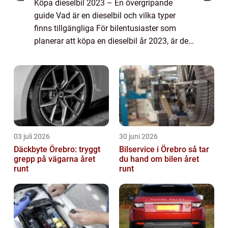
Köpa dieselbil 2023 – En övergripande
guide Vad är en dieselbil och vilka typer
finns tillgängliga För bilentusiaster som
planerar att köpa en dieselbil år 2023, är det
viktigt att förstå olika aspekter av
marknaden för att fatta informerade be...
03 juli 2026
30 juni 2026
Däckbyte Örebro: tryggt
Bilservice i Örebro så tar
grepp på vägarna året
du hand om bilen året
runt
runt