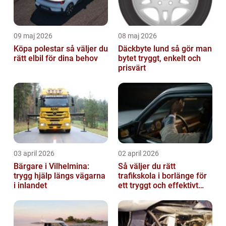
09 maj 2026
08 maj 2026
Köpa polestar så väljer du
Däckbyte lund så gör man
rätt elbil för dina behov
bytet tryggt, enkelt och
prisvärt
03 april 2026
02 april 2026
Bärgare i Vilhelmina:
Så väljer du rätt
trygg hjälp längs vägarna
trafikskola i borlänge för
i inlandet
ett tryggt och effektivt
körkort