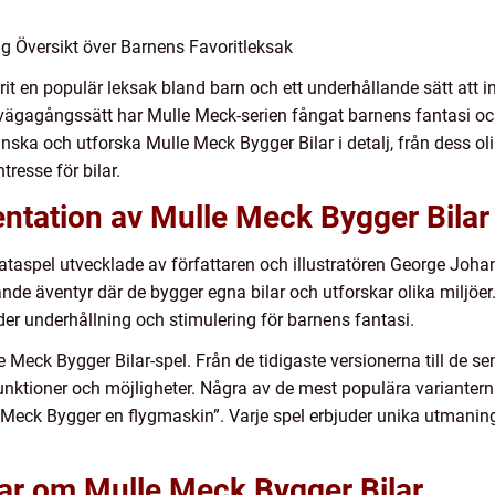
g Översikt över Barnens Favoritleksak
it en populär leksak bland barn och ett underhållande sätt att 
lvägagångssätt har Mulle Meck-serien fångat barnens fantasi och 
anska och utforska Mulle Meck Bygger Bilar i detalj, från dess olik
resse för bilar.
ntation av Mulle Meck Bygger Bilar
dataspel utvecklade av författaren och illustratören George Joha
ande äventyr där de bygger egna bilar och utforskar olika miljöer
r underhållning och stimulering för barnens fantasi.
le Meck Bygger Bilar-spel. Från de tidigaste versionerna till de 
unktioner och möjligheter. Några av de mest populära varianter
e Meck Bygger en flygmaskin”. Varje spel erbjuder unika utmanin
gar om Mulle Meck Bygger Bilar