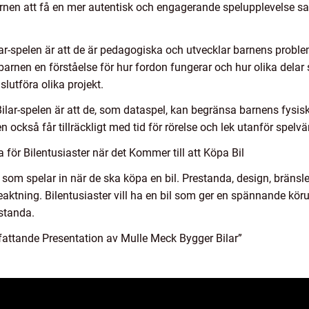
barnen att få en mer autentisk och engagerande spelupplevelse sa
r-spelen är att de är pedagogiska och utvecklar barnens proble
arnen en förståelse för hur fordon fungerar och hur olika delar 
slutföra olika projekt.
ar-spelen är att de, som dataspel, kan begränsa barnens fysiska
rnen också får tillräckligt med tid för rörelse och lek utanför spelvä
för Bilentusiaster när det Kommer till att Köpa Bil
er som spelar in när de ska köpa en bil. Prestanda, design, bränsle
eaktning. Bilentusiaster vill ha en bil som ger en spännande kör
estanda.
attande Presentation av Mulle Meck Bygger Bilar”