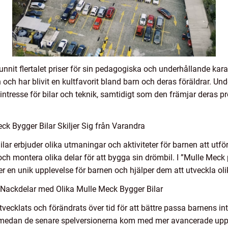
nnit flertalet priser för sin pedagogiska och underhållande kara
och har blivit en kultfavorit bland barn och deras föräldrar. Und
s intresse för bilar och teknik, samtidigt som den främjar dera
k Bygger Bilar Skiljer Sig från Varandra
lar erbjuder olika utmaningar och aktiviteter för barnen att utfö
 och montera olika delar för att bygga sin drömbil. I ”Mulle Meck 
 ger en unik upplevelse för barnen och hjälper dem att utveckla ol
Nackdelar med Olika Mulle Meck Bygger Bilar
vecklats och förändrats över tid för att bättre passa barnens in
, medan de senare spelversionerna kom med mer avancerade uppgi