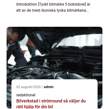
Introduktion [Tyskt bilmärke 5 bokstäver] är
ett av de mest ikoniska tyska bilmärkena
och har en lång historia av att tillverka
högkvalitativa och pålitliga bilar....
02 augusti 2026
admin
redaktionel
Bilverkstad i strömsund så väljer du
rätt hjälp för din bil