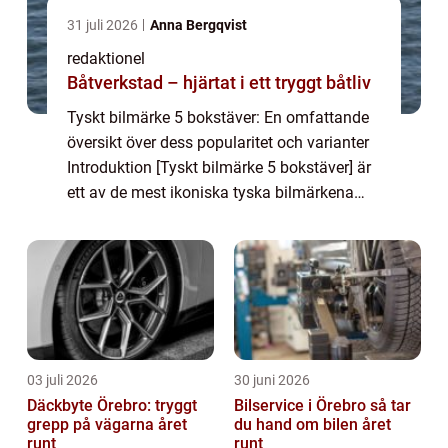
31 juli 2026
Anna Bergqvist
redaktionel
Båtverkstad – hjärtat i ett tryggt båtliv
Tyskt bilmärke 5 bokstäver: En omfattande
översikt över dess popularitet och varianter
Introduktion [Tyskt bilmärke 5 bokstäver] är
ett av de mest ikoniska tyska bilmärkena
och har en lång historia av att tillverka
högkvalitativa och pålitliga bilar....
03 juli 2026
30 juni 2026
Däckbyte Örebro: tryggt
Bilservice i Örebro så tar
grepp på vägarna året
du hand om bilen året
runt
runt