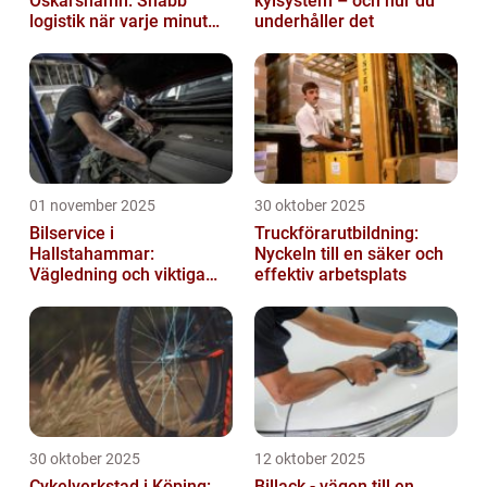
Oskarshamn: Snabb
kylsystem – och hur du
logistik när varje minut
underhåller det
räknas
01 november 2025
30 oktober 2025
Bilservice i
Truckförarutbildning:
Hallstahammar:
Nyckeln till en säker och
Vägledning och viktiga
effektiv arbetsplats
insikter
30 oktober 2025
12 oktober 2025
Cykelverkstad i Köping:
Billack - vägen till en