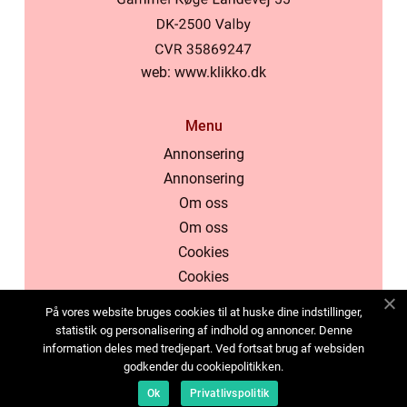
web:
www.klikko.dk
Menu
Annonsering
Annonsering
Om oss
Om oss
Cookies
Cookies
Kontakta oss
På vores website bruges cookies til at huske dine indstillinger,
Kontakta oss
statistik og personalisering af indhold og annoncer. Denne
information deles med tredjepart. Ved fortsat brug af websiden
Sitemap
godkender du cookiepolitikken.
Sitemap
Ok
Privatlivspolitik