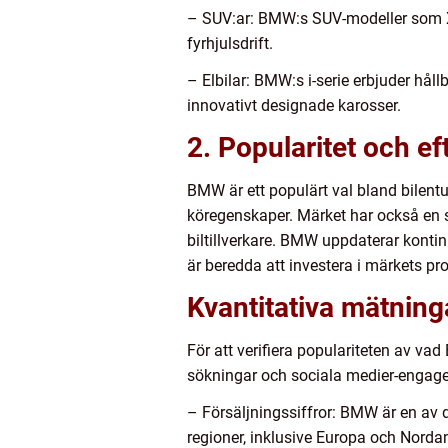
– SUV:ar: BMW:s SUV-modeller som X1
fyrhjulsdrift.
– Elbilar: BMW:s i-serie erbjuder hål
innovativt designade karosser.
2. Popularitet och ef
BMW är ett populärt val bland bilentu
köregenskaper. Märket har också en st
biltillverkare. BMW uppdaterar kontin
är beredda att investera i märkets pro
Kvantitativa mätnin
För att verifiera populariteten av vad
sökningar och sociala medier-engage
– Försäljningssiffror: BMW är en av de
regioner, inklusive Europa och Norda