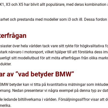
, X3 och X5 har blivit allt populärare, med deras kombination 
lbarhet och prestanda med modeller som i3 och i8. Dessa fordon ha
terfrågan
siaster över hela världen tack vare sitt rykte för högkvalitativ
ark närvaro i motorsport, vilket hjälper till att förstärka dess
uerligt sitt modellutbud för att möta efterfrågan från olika ma
dukter.
gar av ”vad betyder BMW”
 BMW betyder kan vi titta på kvantitativa mätningar som inkludera
mang. Nedan presenterar vi några exempel på denna typ av dat
 ledande biltillverkarna i världen. Försäljningssiffror visar att 
merika.