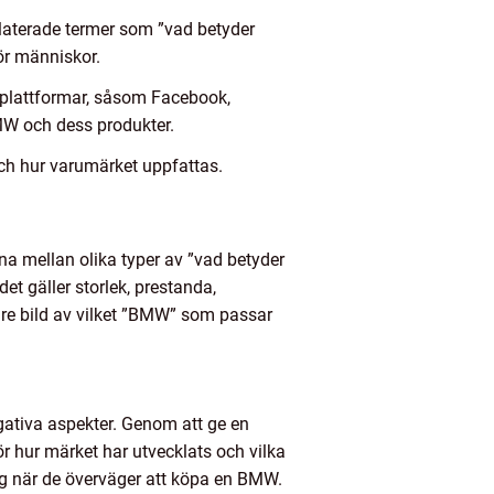
laterade termer som ”vad betyder
ör människor.
plattformar, såsom Facebook,
BMW och dess produkter.
och hur varumärket uppfattas.
na mellan olika typer av ”vad betyder
et gäller storlek, prestanda,
are bild av vilket ”BMW” som passar
egativa aspekter. Genom att ge en
r hur märket har utvecklats och vilka
sig när de överväger att köpa en BMW.