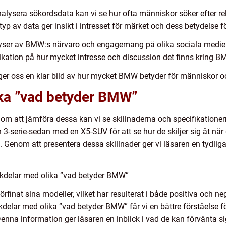
lysera sökordsdata kan vi se hur ofta människor söker efter re
p av data ger insikt i intresset för märket och dess betydelse f
ser av BMW:s närvaro och engagemang på olika sociala medie
dikation på hur mycket intresse och discussion det finns kring 
 ger oss en klar bild av hur mycket BMW betyder för människor 
ika ”vad betyder BMW”
m att jämföra dessa kan vi se skillnaderna och specifikationer
-serie-sedan med en X5-SUV för att se hur de skiljer sig åt när d
enom att presentera dessa skillnader ger vi läsaren en tydlig
ckdelar med olika ”vad betyder BMW”
inat sina modeller, vilket har resulterat i både positiva och n
delar med olika ”vad betyder BMW” får vi en bättre förståelse fö
Denna information ger läsaren en inblick i vad de kan förvänta 