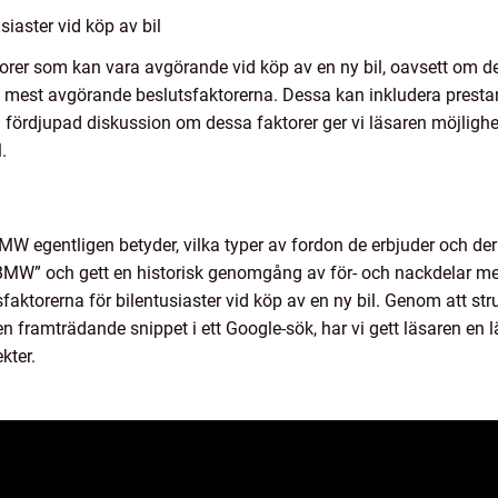
siaster vid köp av bil
aktorer som kan vara avgörande vid köp av en ny bil, oavsett om de
e mest avgörande beslutsfaktorerna. Dessa kan inkludera presta
n fördjupad diskussion om dessa faktorer ger vi läsaren möjligh
.
BMW egentligen betyder, vilka typer av fordon de erbjuder och der
 BMW” och gett en historisk genomgång av för- och nackdelar med 
aktorerna för bilentusiaster vid köp av en ny bil. Genom att str
n framträdande snippet i ett Google-sök, har vi gett läsaren en l
kter.