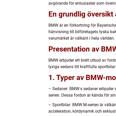
avgörande för entusiaster som överv
En grundlig översik
BMW är en förkortning för Bayerische
hänvisning till bilföretagets tyska b
varumärket är välkänt i hela världen.
Presentation av BMW
BMW erbjuder ett brett utbud av ford
lyxiga sedans till kraftfulla sportbila
1. Typer av BMW-mo
– Sedaner: BMW:s sedaner erbjuder ele
serien. Dessa fordon är kända för si
– Sportbilar: BMW M-serien är välkä
acceleration, kördynamik och exklusi