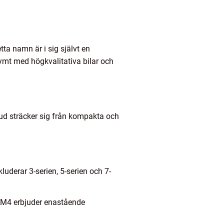
a namn är i sig självt en
nymt med högkvalitativa bilar och
ud sträcker sig från kompakta och
uderar 3-serien, 5-serien och 7-
h M4 erbjuder enastående