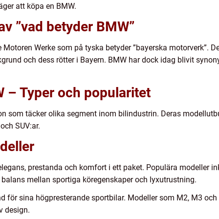
äger att köpa en BMW.
t av ”vad betyder BMW”
 Motoren Werke som på tyska betyder ”bayerska motorverk”. Dett
akgrund och dess rötter i Bayern. BMW har dock idag blivit syno
 – Typer och popularitet
on som täcker olika segment inom bilindustrin. Deras modellutb
r och SUV:ar.
deller
gans, prestanda och komfort i ett paket. Populära modeller inkl
n balans mellan sportiga köregenskaper och lyxutrustning.
nd för sina högpresterande sportbilar. Modeller som M2, M3 oc
v design.