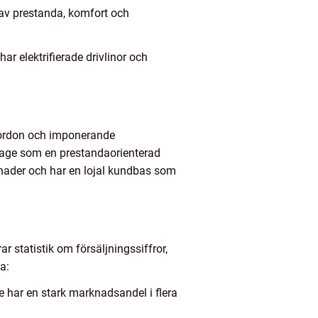
av prestanda, komfort och
r elektrifierade drivlinor och
a fordon och imponerande
 image som en prestandaorienterad
rknader och har en lojal kundbas som
r statistik om försäljningssiffror,
a:
de har en stark marknadsandel i flera