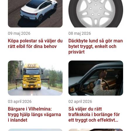
09 maj 2026
08 maj 2026
Köpa polestar så väljer du
Däckbyte lund så gör man
rätt elbil för dina behov
bytet tryggt, enkelt och
prisvärt
03 april 2026
02 april 2026
Bärgare i Vilhelmina:
Så väljer du rätt
trygg hjälp längs vägarna
trafikskola i borlänge för
i inlandet
ett tryggt och effektivt
körkort