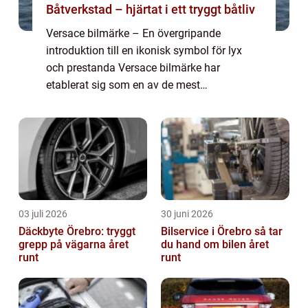
Båtverkstad – hjärtat i ett tryggt båtliv
Versace bilmärke – En övergripande
introduktion till en ikonisk symbol för lyx
och prestanda Versace bilmärke har
etablerat sig som en av de mest
framstående tillverkarna av lyxbilar i
världen. Företaget som grundades av den
legendariska mode- ...
03 juli 2026
30 juni 2026
Däckbyte Örebro: tryggt
Bilservice i Örebro så tar
grepp på vägarna året
du hand om bilen året
runt
runt